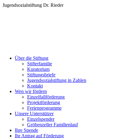
Zum
Jugendsozialstiftung Dr. Rieder
Inhalt
springen
Über die Stiftung
Stifterfamilie
Kuratorium
Stiftungsbriefe
Jugendsozialstiftung in Zahlen
Kontakt
Wen wir fördern
Einzelfallförderung
Projektförderung
Ferienprogramme
Unsere Unterstützer
Einzelspender
Gröbenzeller Familienlauf
Ihre Spende
Ihr Antrag auf Förderung