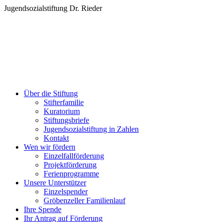
Zum
Jugendsozialstiftung Dr. Rieder
Inhalt
springen
Über die Stiftung
Stifterfamilie
Kuratorium
Stiftungsbriefe
Jugendsozialstiftung in Zahlen
Kontakt
Wen wir fördern
Einzelfallförderung
Projektförderung
Ferienprogramme
Unsere Unterstützer
Einzelspender
Gröbenzeller Familienlauf
Ihre Spende
Ihr Antrag auf Förderung