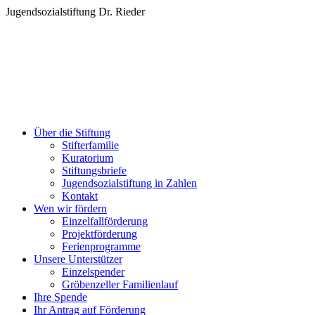
Zum
Jugendsozialstiftung Dr. Rieder
Inhalt
springen
Über die Stiftung
Stifterfamilie
Kuratorium
Stiftungsbriefe
Jugendsozialstiftung in Zahlen
Kontakt
Wen wir fördern
Einzelfallförderung
Projektförderung
Ferienprogramme
Unsere Unterstützer
Einzelspender
Gröbenzeller Familienlauf
Ihre Spende
Ihr Antrag auf Förderung