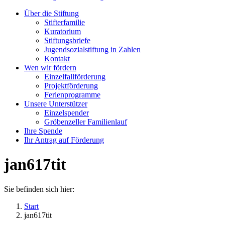
Über die Stiftung
Stifterfamilie
Kuratorium
Stiftungsbriefe
Jugendsozialstiftung in Zahlen
Kontakt
Wen wir fördern
Einzelfallförderung
Projektförderung
Ferienprogramme
Unsere Unterstützer
Einzelspender
Gröbenzeller Familienlauf
Ihre Spende
Ihr Antrag auf Förderung
jan617tit
Sie befinden sich hier:
Start
jan617tit