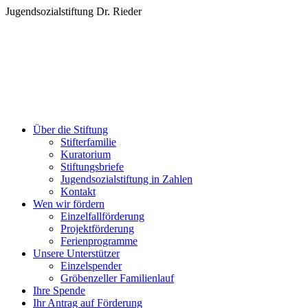
Zum
Jugendsozialstiftung Dr. Rieder
Inhalt
springen
Über die Stiftung
Stifterfamilie
Kuratorium
Stiftungsbriefe
Jugendsozialstiftung in Zahlen
Kontakt
Wen wir fördern
Einzelfallförderung
Projektförderung
Ferienprogramme
Unsere Unterstützer
Einzelspender
Gröbenzeller Familienlauf
Ihre Spende
Ihr Antrag auf Förderung