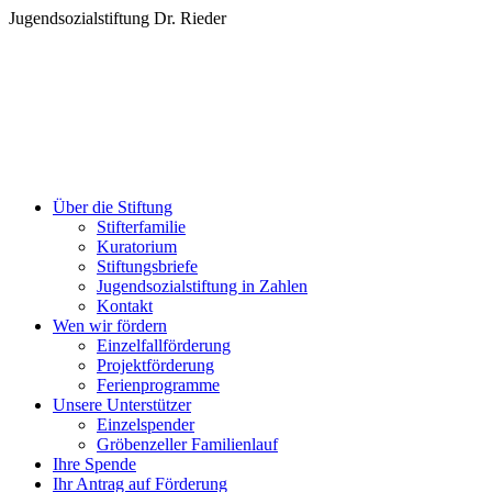
Zum
Jugendsozialstiftung Dr. Rieder
Inhalt
springen
Über die Stiftung
Stifterfamilie
Kuratorium
Stiftungsbriefe
Jugendsozialstiftung in Zahlen
Kontakt
Wen wir fördern
Einzelfallförderung
Projektförderung
Ferienprogramme
Unsere Unterstützer
Einzelspender
Gröbenzeller Familienlauf
Ihre Spende
Ihr Antrag auf Förderung