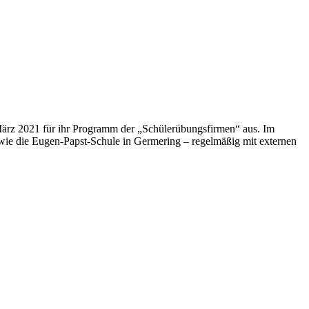
März 2021 für ihr Programm der „Schülerübungsfirmen“ aus. Im
owie die Eugen-Papst-Schule in Germering – regelmäßig mit externen
t
T