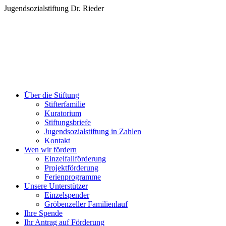
Zum
Jugendsozialstiftung Dr. Rieder
Inhalt
springen
Über die Stiftung
Stifterfamilie
Kuratorium
Stiftungsbriefe
Jugendsozialstiftung in Zahlen
Kontakt
Wen wir fördern
Einzelfallförderung
Projektförderung
Ferienprogramme
Unsere Unterstützer
Einzelspender
Gröbenzeller Familienlauf
Ihre Spende
Ihr Antrag auf Förderung