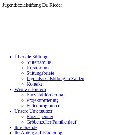
Zum
Jugendsozialstiftung Dr. Rieder
Inhalt
springen
Über die Stiftung
Stifterfamilie
Kuratorium
Stiftungsbriefe
Jugendsozialstiftung in Zahlen
Kontakt
Wen wir fördern
Einzelfallförderung
Projektförderung
Ferienprogramme
Unsere Unterstützer
Einzelspender
Gröbenzeller Familienlauf
Ihre Spende
Ihr Antrag auf Förderung