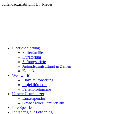
Zum
Jugendsozialstiftung Dr. Rieder
Inhalt
springen
Über die Stiftung
Stifterfamilie
Kuratorium
Stiftungsbriefe
Jugendsozialstiftung in Zahlen
Kontakt
Wen wir fördern
Einzelfallförderung
Projektförderung
Ferienprogramme
Unsere Unterstützer
Einzelspender
Gröbenzeller Familienlauf
Ihre Spende
Ihr Antrag auf Förderung