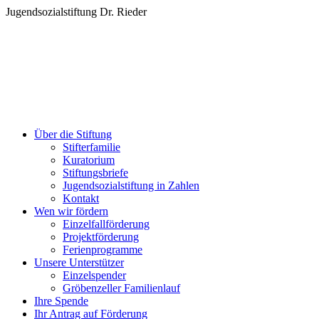
Zum
Jugendsozialstiftung Dr. Rieder
Inhalt
springen
Über die Stiftung
Stifterfamilie
Kuratorium
Stiftungsbriefe
Jugendsozialstiftung in Zahlen
Kontakt
Wen wir fördern
Einzelfallförderung
Projektförderung
Ferienprogramme
Unsere Unterstützer
Einzelspender
Gröbenzeller Familienlauf
Ihre Spende
Ihr Antrag auf Förderung