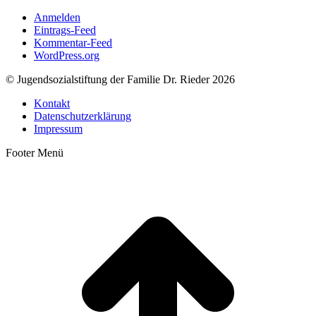
Anmelden
Eintrags-Feed
Kommentar-Feed
WordPress.org
© Jugendsozialstiftung der Familie Dr. Rieder 2026
Kontakt
Datenschutzerklärung
Impressum
Footer Menü
t
T