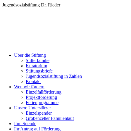
Zum
Jugendsozialstiftung Dr. Rieder
Inhalt
springen
Über die Stiftung
Stifterfamilie
Kuratorium
Stiftungsbriefe
Jugendsozialstiftung in Zahlen
Kontakt
Wen wir fördern
Einzelfallförderung
Projektförderung
Ferienprogramme
Unsere Unterstützer
Einzelspender
Gröbenzeller Familienlauf
Ihre Spende
Ihr Antrag auf Förderung