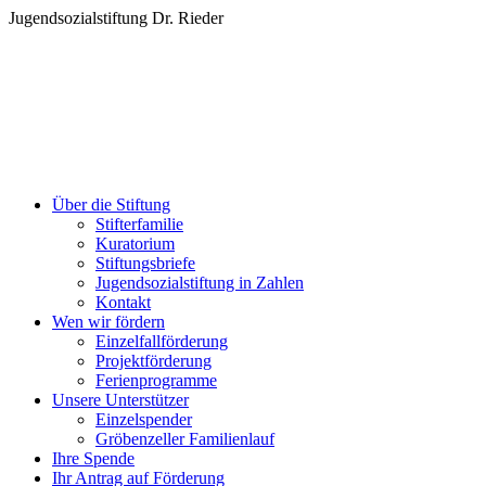
Zum
Jugendsozialstiftung Dr. Rieder
Inhalt
springen
Über die Stiftung
Stifterfamilie
Kuratorium
Stiftungsbriefe
Jugendsozialstiftung in Zahlen
Kontakt
Wen wir fördern
Einzelfallförderung
Projektförderung
Ferienprogramme
Unsere Unterstützer
Einzelspender
Gröbenzeller Familienlauf
Ihre Spende
Ihr Antrag auf Förderung