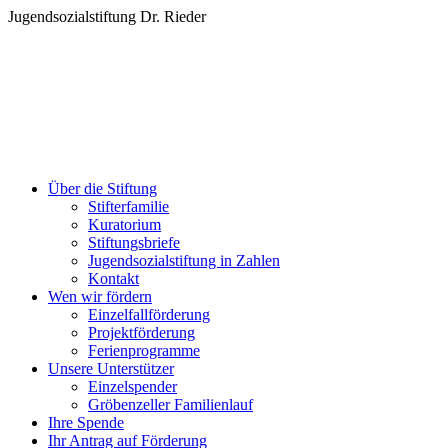
Zum
Jugendsozialstiftung Dr. Rieder
Inhalt
springen
Über die Stiftung
Stifterfamilie
Kuratorium
Stiftungsbriefe
Jugendsozialstiftung in Zahlen
Kontakt
Wen wir fördern
Einzelfallförderung
Projektförderung
Ferienprogramme
Unsere Unterstützer
Einzelspender
Gröbenzeller Familienlauf
Ihre Spende
Ihr Antrag auf Förderung