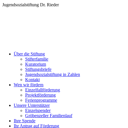
Zum
Jugendsozialstiftung Dr. Rieder
Inhalt
springen
Über die Stiftung
Stifterfamilie
Kuratorium
Stiftungsbriefe
Jugendsozialstiftung in Zahlen
Kontakt
Wen wir fördern
Einzelfallförderung
Projektförderung
Ferienprogramme
Unsere Unterstützer
Einzelspender
Gröbenzeller Familienlauf
Ihre Spende
Ihr Antrag auf Förderung