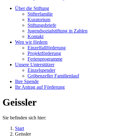
Über die Stiftung
Stifterfamilie
Kuratorium
Stiftungsbriefe
Jugendsozialstiftung in Zahlen
Kontakt
Wen wir fördern
Einzelfallförderung
Projektförderung
Ferienprogramme
Unsere Unterstützer
Einzelspender
Gröbenzeller Familienlauf
Ihre Spende
Ihr Antrag auf Förderung
Geissler
Sie befinden sich hier:
Start
Geissler