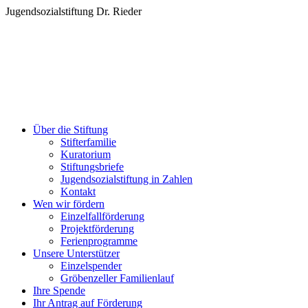
Zum
Jugendsozialstiftung Dr. Rieder
Inhalt
springen
Über die Stiftung
Stifterfamilie
Kuratorium
Stiftungsbriefe
Jugendsozialstiftung in Zahlen
Kontakt
Wen wir fördern
Einzelfallförderung
Projektförderung
Ferienprogramme
Unsere Unterstützer
Einzelspender
Gröbenzeller Familienlauf
Ihre Spende
Ihr Antrag auf Förderung