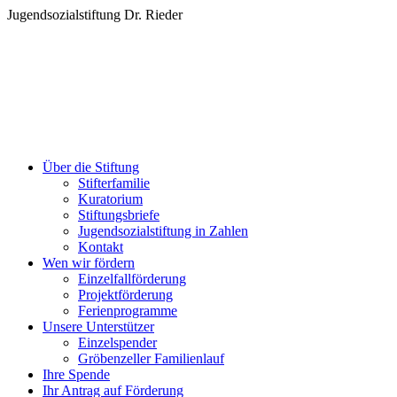
Zum
Jugendsozialstiftung Dr. Rieder
Inhalt
springen
Über die Stiftung
Stifterfamilie
Kuratorium
Stiftungsbriefe
Jugendsozialstiftung in Zahlen
Kontakt
Wen wir fördern
Einzelfallförderung
Projektförderung
Ferienprogramme
Unsere Unterstützer
Einzelspender
Gröbenzeller Familienlauf
Ihre Spende
Ihr Antrag auf Förderung