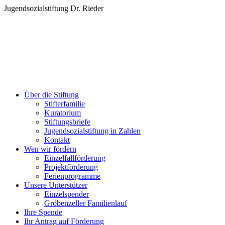
Zum
Jugendsozialstiftung Dr. Rieder
Inhalt
springen
Über die Stiftung
Stifterfamilie
Kuratorium
Stiftungsbriefe
Jugendsozialstiftung in Zahlen
Kontakt
Wen wir fördern
Einzelfallförderung
Projektförderung
Ferienprogramme
Unsere Unterstützer
Einzelspender
Gröbenzeller Familienlauf
Ihre Spende
Ihr Antrag auf Förderung