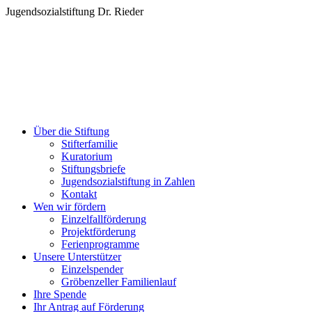
Zum
Jugendsozialstiftung Dr. Rieder
Inhalt
springen
Über die Stiftung
Stifterfamilie
Kuratorium
Stiftungsbriefe
Jugendsozialstiftung in Zahlen
Kontakt
Wen wir fördern
Einzelfallförderung
Projektförderung
Ferienprogramme
Unsere Unterstützer
Einzelspender
Gröbenzeller Familienlauf
Ihre Spende
Ihr Antrag auf Förderung