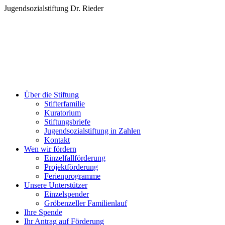
Zum
Jugendsozialstiftung Dr. Rieder
Inhalt
springen
Über die Stiftung
Stifterfamilie
Kuratorium
Stiftungsbriefe
Jugendsozialstiftung in Zahlen
Kontakt
Wen wir fördern
Einzelfallförderung
Projektförderung
Ferienprogramme
Unsere Unterstützer
Einzelspender
Gröbenzeller Familienlauf
Ihre Spende
Ihr Antrag auf Förderung